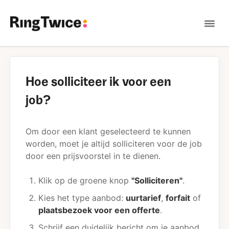
Tog
Nav
Contact
Hoe solliciteer ik voor een
job?
Om door een klant geselecteerd te kunnen
worden, moet je altijd solliciteren voor de job
door een prijsvoorstel in te dienen.
Klik op de groene knop
"Solliciteren"
.
Kies het type aanbod:
uurtarief
,
forfait
of
plaatsbezoek voor een offerte
.
Schrijf een duidelijk bericht om je aanbod