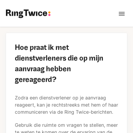
Tog
Nav
Contact
Hoe praat ik met
dienstverleners die op mijn
aanvraag hebben
gereageerd?
Zodra een dienstverlener op je aanvraag
reageert, kan je rechtstreeks met hem of haar
communiceren via de Ring Twice-berichten.
Gebruik die ruimte om vragen te stellen, meer
te weten te komen over de ervaring van de